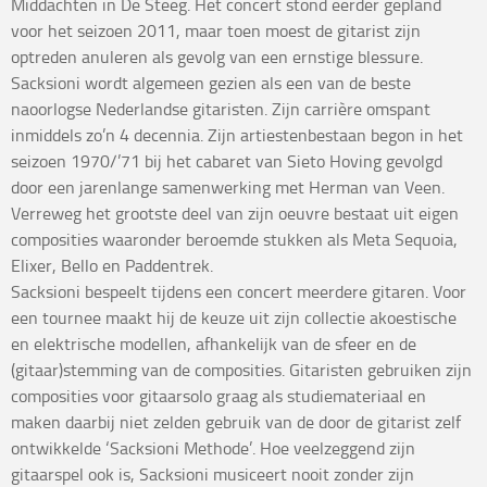
Middachten in De Steeg. Het concert stond eerder gepland
voor het seizoen 2011, maar toen moest de gitarist zijn
optreden anuleren als gevolg van een ernstige blessure.
Sacksioni wordt algemeen gezien als een van de beste
naoorlogse Nederlandse gitaristen. Zijn carrière omspant
inmiddels zo’n 4 decennia. Zijn artiestenbestaan begon in het
seizoen 1970/’71 bij het cabaret van Sieto Hoving gevolgd
door een jarenlange samenwerking met Herman van Veen.
Verreweg het grootste deel van zijn oeuvre bestaat uit eigen
composities waaronder beroemde stukken als Meta Sequoia,
Elixer, Bello en Paddentrek.
Sacksioni bespeelt tijdens een concert meerdere gitaren. Voor
een tournee maakt hij de keuze uit zijn collectie akoestische
en elektrische modellen, afhankelijk van de sfeer en de
(gitaar)stemming van de composities. Gitaristen gebruiken zijn
composities voor gitaarsolo graag als studiemateriaal en
maken daarbij niet zelden gebruik van de door de gitarist zelf
ontwikkelde ‘Sacksioni Methode’. Hoe veelzeggend zijn
gitaarspel ook is, Sacksioni musiceert nooit zonder zijn