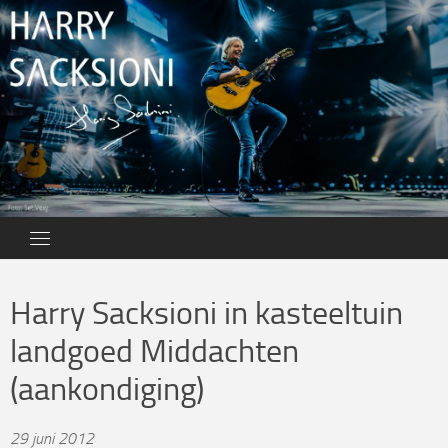
Skip
to
content
Harry Sacksioni in kasteeltuin
landgoed Middachten
(aankondiging)
29 juni 2012