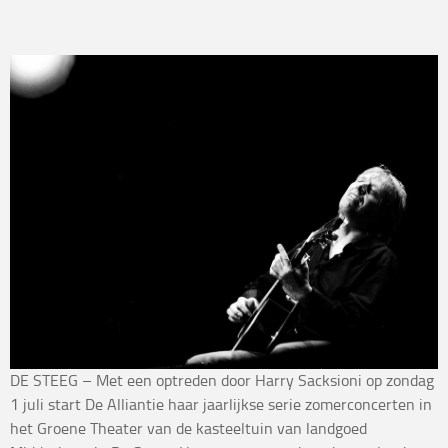
DE STEEG – Met een optreden door Harry Sacksioni op zondag
1 juli start De Alliantie haar jaarlijkse serie zomerconcerten in
het Groene Theater van de kasteeltuin van landgoed