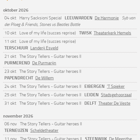
oktober 2026
LEEUWARDEN
04 okt
Harry Sacksioni Special
De Harmonie
Syb van
der Ploeg & Friends, Stones vs Beatles Battle
TWISK
10 okt
Love of my life (succes reprise)
Theaterkerk Hemels
11 okt
Love of my life (succes reprise)
TERSCHUUR
Landerij Esveld
21 okt
The Story Tellers - Guitar heroes II
PURMEREND
De Purmarijn
23 okt
The Story Tellers - Guitar heroes II
PAPENDRECHT
De Willem
EIBERGEN
24 okt
The Story Tellers - Guitar heroes II
’T Spieker
LEIDEN
25 okt
The Story Tellers - Guitar heroes II
Stadsgehoorzaal
DELFT
31 okt
The Story Tellers - Guitar heroes II
Theater De Veste
november 2026
06 nov
The Story Tellers - Guitar heroes II
TERNEUZEN
Scheldetheater
STEENWIJK
11 nov
The Story Tellers - Guitar heroes II
De Meenthe