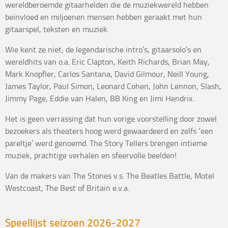
wereldberoemde gitaarhelden die de muziekwereld hebben
beïnvloed en miljoenen mensen hebben geraakt met hun
gitaarspel, teksten en muziek.
Wie kent ze niet; de legendarische intro’s, gitaarsolo’s en
wereldhits van o.a. Eric Clapton, Keith Richards, Brian May,
Mark Knopfler, Carlos Santana, David Gilmour, Neill Young,
James Taylor, Paul Simon, Leonard Cohen, John Lennon, Slash,
Jimmy Page, Eddie van Halen, BB King en Jimi Hendrix.
Het is geen verrassing dat hun vorige voorstelling door zowel
bezoekers als theaters hoog werd gewaardeerd en zelfs ‘een
pareltje’ werd genoemd. The Story Tellers brengen intieme
muziek, prachtige verhalen en sfeervolle beelden!
Van de makers van The Stones v.s. The Beatles Battle, Motel
Westcoast, The Best of Britain e.v.a.
Speellijst seizoen 2026-2027