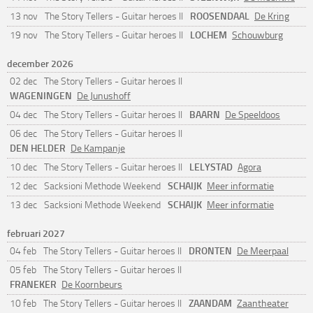
ROOSENDAAL
13 nov
The Story Tellers - Guitar heroes II
De Kring
LOCHEM
19 nov
The Story Tellers - Guitar heroes II
Schouwburg
december 2026
02 dec
The Story Tellers - Guitar heroes II
WAGENINGEN
De Junushoff
BAARN
04 dec
The Story Tellers - Guitar heroes II
De Speeldoos
06 dec
The Story Tellers - Guitar heroes II
DEN HELDER
De Kampanje
LELYSTAD
10 dec
The Story Tellers - Guitar heroes II
Agora
SCHAIJK
12 dec
Sacksioni Methode Weekend
Meer informatie
SCHAIJK
13 dec
Sacksioni Methode Weekend
Meer informatie
februari 2027
DRONTEN
04 feb
The Story Tellers - Guitar heroes II
De Meerpaal
05 feb
The Story Tellers - Guitar heroes II
FRANEKER
De Koornbeurs
ZAANDAM
10 feb
The Story Tellers - Guitar heroes II
Zaantheater