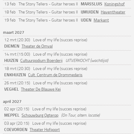
MAASSLUIS
13 feb
The Story Tellers - Guitar heroes II
Koningshof
IJMUIDEN
18 feb
The Story Tellers - Guitar heroes II
Haventheater
UDEN
19 feb
The Story Tellers - Guitar heroes II
Markant
maart 2027
12 mrt (20:30)
Love of my life (succes reprise)
DIEMEN
Theater de Omval
14 mrt (15:00)
Love of my life (succes reprise)
HUIZEN
Cultuurpodium Boerderij
UITVERKOCHT (wachtlijst)
18 mrt (20:30)
Love of my life (succes reprise)
ENKHUIZEN
Cult. Centrum de Drommedaris
26 mrt (20:15)
Love of my life (succes reprise)
VEGHEL
Theater De Blauwe Kei
april 2027
02 apr (20:15)
Love of my life (succes reprise)
MEPPEL
Schouwburg Ogterop
(On Tour, altern. locatie)
03 apr (20:15)
Love of my life (succes reprise)
COEVORDEN
Theater Hofpoort