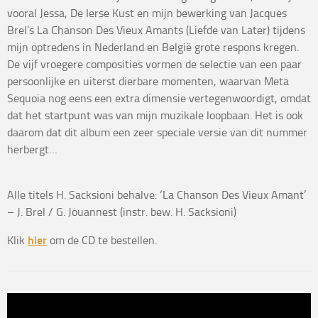
vooral Jessa, De Ierse Kust en mijn bewerking van Jacques
Brel’s La Chanson Des Vieux Amants (Liefde van Later) tijdens
mijn optredens in Nederland en België grote respons kregen.
De vijf vroegere composities vormen de selectie van een paar
persoonlijke en uiterst dierbare momenten, waarvan Meta
Sequoia nog eens een extra dimensie vertegenwoordigt, omdat
dat het startpunt was van mijn muzikale loopbaan. Het is ook
daarom dat dit album een zeer speciale versie van dit nummer
herbergt…
Alle titels H. Sacksioni behalve: ‘La Chanson Des Vieux Amant’
– J. Brel / G. Jouannest (instr. bew. H. Sacksioni)
Klik
hier
om de CD te bestellen.