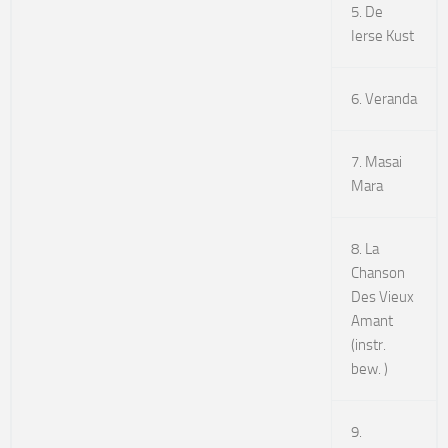
5. De
Ierse Kust
6. Veranda
7. Masai
Mara
8. La
Chanson
Des Vieux
Amant
(instr.
bew. )
9.