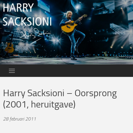
Skip
to
content
Harry Sacksioni – Oorsprong
(2001, heruitgave)
28 februari 2011