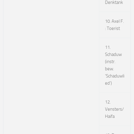
Denktank
10. Axel F.
: Toerist
11.
Schaduw
(instr.
bew.
‘Schaduwli
ed’)
12.
Vensters/
Haifa