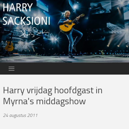
Skip
to
content
Harry vrijdag hoofdgast in
Myrna's middagshow
24 augustus 2011