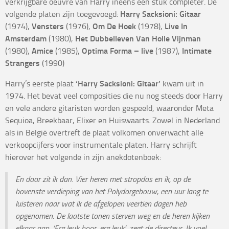
verkrijgbare oeuvre van Harry ineens een stuk completer. De
volgende platen zijn toegevoegd:
Harry Sacksioni: Gitaar
(1974),
Vensters
(1976),
Om De Hoek
(1978),
Live In
Amsterdam
(1980),
Het Dubbelleven Van Holle Vijnman
(1980),
Amice
(1985),
Optima Forma – live
(1987),
Intimate
Strangers
(1990)
Harry’s eerste plaat
‘Harry Sacksioni: Gitaar’
kwam uit in
1974. Het bevat veel composities die nu nog steeds door Harry
en vele andere gitaristen worden gespeeld, waaronder Meta
Sequioa, Breekbaar, Elixer en Huiswaarts. Zowel in Nederland
als in België overtreft de plaat volkomen onverwacht alle
verkoopcijfers voor instrumentale platen. Harry schrijft
hierover het volgende in zijn anekdotenboek:
En daar zit ik dan. Vier heren met stropdas en ik, op de
bovenste verdieping van het Polydorgebouw, een uur lang te
luisteren naar wat ik de afgelopen veertien dagen heb
opgenomen. De laatste tonen sterven weg en de heren kijken
elkaar aan. ‘Erg leuk hoor, erg leuk’, zegt de directeur. Ik voel