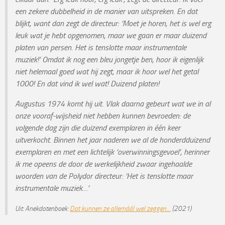
een zekere dubbelheid in de manier van uitspreken. En dat
blijkt, want dan zegt de directeur: ‘Moet je horen, het is wel erg
leuk wat je hebt opgenomen, maar we gaan er maar duizend
platen van persen. Het is tenslotte maar instrumentale
muziek!’ Omdat ik nog een bleu jongetje ben, hoor ik eigenlijk
niet helemaal goed wat hij zegt, maar ik hoor wel het getal
1000! En dat vind ik wel wat! Duizend platen!
Augustus 1974 komt hij uit. Vlak daarna gebeurt wat we in al
onze vooraf-wijsheid niet hebben kunnen bevroeden: de
volgende dag zijn die duizend exemplaren in één keer
uitverkocht. Binnen het jaar naderen we al de honderdduizend
exemplaren en met een lichtelijk ‘overwinningsgevoel’, herinner
ik me opeens de door de werkelijkheid zwaar ingehaalde
woorden van de Polydor directeur: ‘Het is tenslotte maar
instrumentale muziek…’
Uit: Anekdotenboek:
Dat kunnen ze allemáál wel zeggen…
(2021)