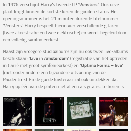
In 1976 verschijnt Harry’s tweede LP
‘Vensters’
. Ook deze
plaat krijgt binnen de kortste keren de gouden status. Het
openingsnummer is het 21 minuten durende titelnummer
‘Vensters’. Harry bespeelt hierin vier verschillende gitaren
(twee akoestische en twee elektrische) en wordt begeleid door
een volledig symfonieorkest!
Naast zijn vroegere studioalbums zijn nu ook twee live-albums
beschikbaar:
‘Live in Amsterdam’
(registratie van het optreden
in Carré met groot symfonieorkest) en
‘Optima Forma – live’
(met onder andere een bijzondere uitvoering van de
Paddentrek). En de goede luisteraar zal ook ontdekken dat
Harry op één van de platen niet alleen als gitarist te horen is…